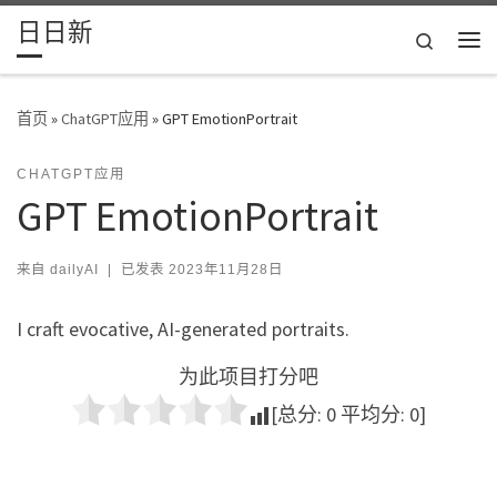
日日新
Skip to content
Search
主
首页
»
ChatGPT应用
»
GPT EmotionPortrait
CHATGPT应用
GPT EmotionPortrait
来自
dailyAI
|
已发表
2023年11月28日
I craft evocative, AI-generated portraits.
为此项目打分吧
[总分:
0
平均分:
0
]