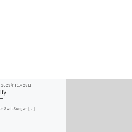
表
2023年11月28日
ify
lor Swift Songwr […]