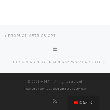
文章导航
上一篇
PRODUCT METRICS GPT
返回文章列表
下
F1 SUPERBUDDY IN MURRAY WALKER STYLE
© 2026
日日新
– All rights reserved
Powered by
WP
– Designed with the
Customizr
简体中文