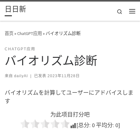
日日新
Skip to content
Search
主
首页
»
ChatGPT应用
»
バイオリズム診断
CHATGPT应用
バイオリズム診断
来自
dailyAI
|
已发表
2023年11月28日
バイオリズムを計算してユーザーにアドバイスしま
す
为此项目打分吧
[总分:
0
平均分:
0
]