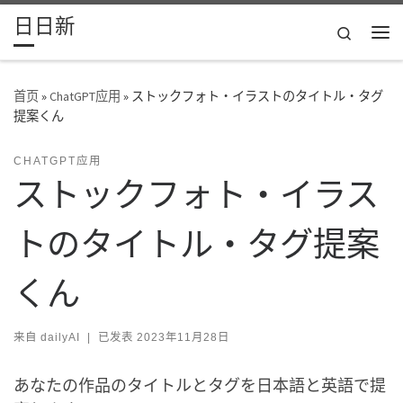
日日新
Skip to content
Search
主
首页
»
ChatGPT应用
»
ストックフォト・イラストのタイトル・タグ
提案くん
CHATGPT应用
ストックフォト・イラス
トのタイトル・タグ提案
くん
来自
dailyAI
|
已发表
2023年11月28日
あなたの作品のタイトルとタグを日本語と英語で提