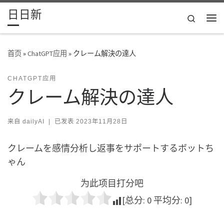
日日新
Skip to content
Search
主
首页
»
ChatGPT应用
»
クレーム解決の達人
CHATGPT应用
クレーム解決の達人
来自
dailyAI
|
已发表
2023年11月28日
クレームを感情分析し返事をサポートするボットち
ゃん
为此项目打分吧
[总分:
0
平均分:
0
]