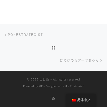
文章导航
上一篇
POKESTRATEGIST
返回文章列表
下
ほめほめ☆アーヤちゃん
© 2026
日日新
– All rights reserved
Powered by
WP
– Designed with the
Customizr
简体中文