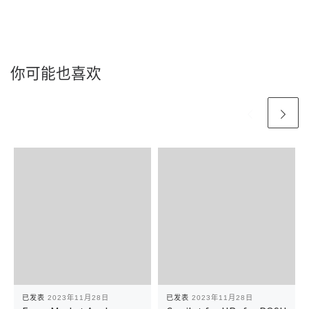
你可能也喜欢
已发表
2023年11月28日
已发表
2023年11月28日