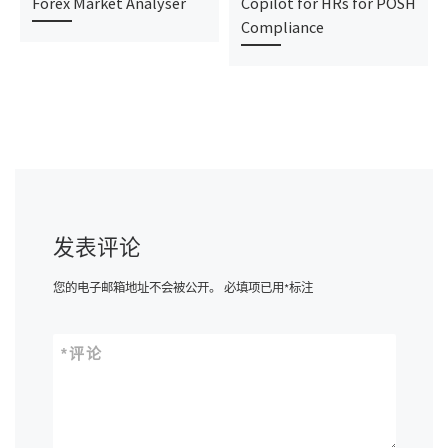
Forex Market Analyser
Copilot for HRs for POSH
Compliance
发表评论
您的电子邮箱地址不会被公开。
必填项已用
*
标注
*
评论