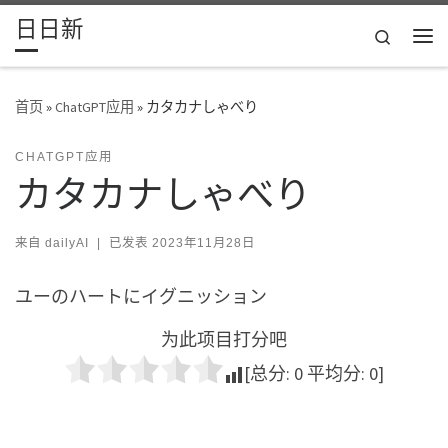
日日新
Skip to content
Search
主
首页
»
ChatGPT应用
»
カタカナしゃべり
CHATGPT应用
カタカナしゃべり
来自
dailyAI
|
已发表
2023年11月28日
ユーのハートにイグニッション
为此项目打分吧
[总分:
0
平均分:
0
]