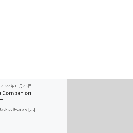
表
2023年11月28日
e Companion
stack software e […]