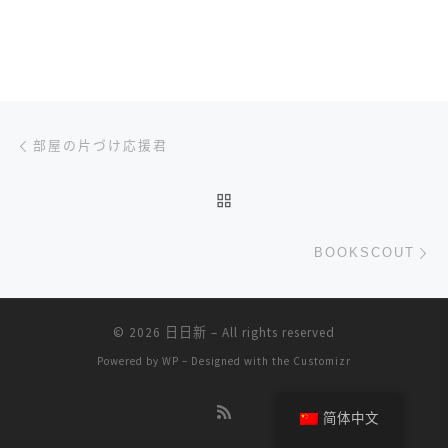
文章导航
上一篇
部屋の片づけ応援君
返回文章列表
下
BOOKSCOUT
© 2026
日日新
– All rights reserved
Powered by
WP
– Designed with the
Customizr
简体中文