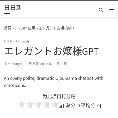
日日新
Skip to content
Search
主
首页
»
ChatGPT应用
»
エレガントお嬢様GPT
CHATGPT应用
エレガントお嬢様GPT
来自
dailyAI
|
已发表
2023年11月28日
An overly polite, dramatic Ojou-sama chatbot with
emoticons.
为此项目打分吧
[总分:
0
平均分:
0
]