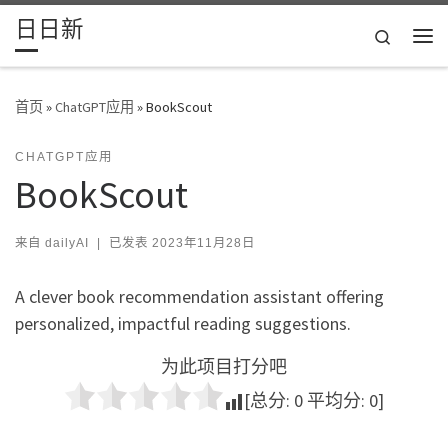
日日新
Skip to content
Search
主
首页
»
ChatGPT应用
»
BookScout
CHATGPT应用
BookScout
来自
dailyAI
|
已发表
2023年11月28日
A clever book recommendation assistant offering
personalized, impactful reading suggestions.
为此项目打分吧
[总分:
0
平均分:
0
]