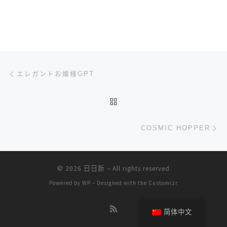
文章导航
上一篇
エレガントお嬢様GPT
返回文章列表
下
COSMIC HOPPER
© 2026
日日新
– All rights reserved
Powered by
WP
– Designed with the
Customizr
简体中文