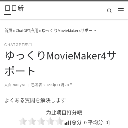
日日新
Skip to content
Search
主
首页
»
ChatGPT应用
»
ゆっくりMovieMaker4サポート
CHATGPT应用
ゆっくりMovieMaker4サ
ポート
来自
dailyAI
|
已发表
2023年11月28日
よくある質問を解決します
为此项目打分吧
[总分:
0
平均分:
0
]