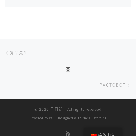
文章导航
上一篇
算命先生
返回文章列表
下
PACTOBOT
© 2026
日日新
– All rights reserved
Powered by
WP
– Designed with the
Customizr
简体中文