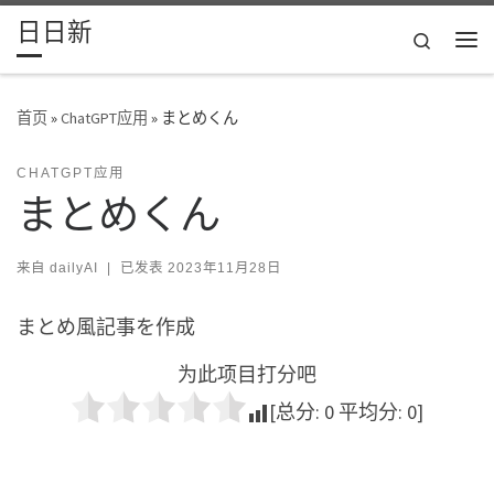
日日新
Skip to content
Search
主
首页
»
ChatGPT应用
»
まとめくん
CHATGPT应用
まとめくん
来自
dailyAI
|
已发表
2023年11月28日
まとめ風記事を作成
为此项目打分吧
[总分:
0
平均分:
0
]