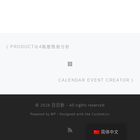
文章导航
上一篇
PRODUCTの4階層簡易分析
返回文章列表
下
CALENDAR EVENT CREATOR
© 2026
日日新
– All rights reserved
Powered by
WP
– Designed with the
Customizr
简体中文