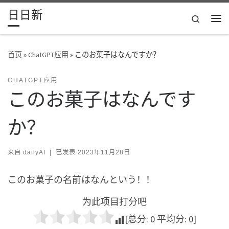
日日新
Skip to content
Search
主
首页
»
ChatGPT应用
»
このお菓子はなんですか？
CHATGPT应用
このお菓子はなんです
か？
来自
dailyAI
|
已发表
2023年11月28日
このお菓子の名前はなんという！！
为此项目打分吧
[总分:
0
平均分:
0
]