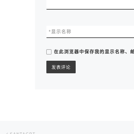
*
显示名称
在此浏览器中保存我的显示名称、
文章导航
上一篇