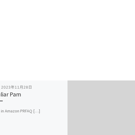
表
2023年11月28日
liar Pam
t in Amazon PRFAQ […]