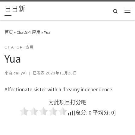
日日新
Skip to content
Search
主
首页
»
ChatGPT应用
»
Yua
CHATGPT应用
Yua
来自
dailyAI
|
已发表
2023年11月28日
Affectionate sister with a dreamy independence.
为此项目打分吧
[总分:
0
平均分:
0
]