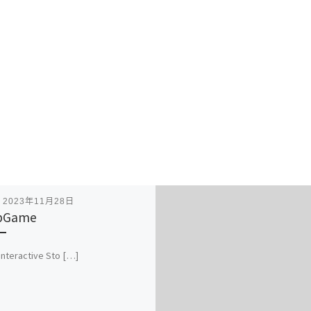
表
2023年11月28日
pGame
 Interactive Sto […]