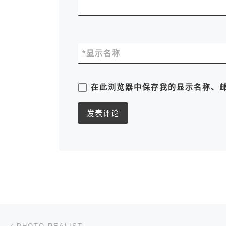
*
显示名称
在此浏览器中保存我的显示名称、
文章导航
上一篇