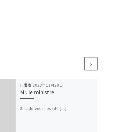
已发表
2023年11月28日
Mr. le ministre
Si tu défends nos inté […]