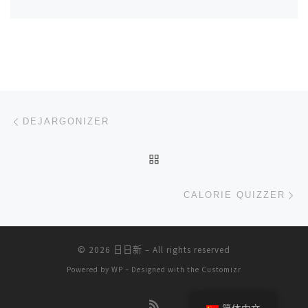
文章导航
上一篇
DEJARGONIZER
返回文章列表
下
CALORIE QUIZZER
© 2026
日日新
– All rights reserved
Powered by
WP
– Designed with the
Customizr