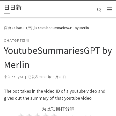
日日新
Skip to content
Search
主
首页
»
ChatGPT应用
»
YoutubeSummariesGPT by Merlin
CHATGPT应用
YoutubeSummariesGPT by
Merlin
来自
dailyAI
|
已发表
2023年11月28日
The bot takes in the video ID of a youtube video and
gives out the summary of that youtube video
为此项目打分吧