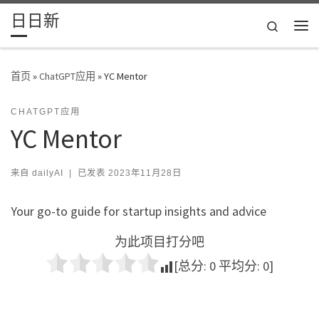
日日新
Skip to content
Search
主
首页
»
ChatGPT应用
»
YC Mentor
CHATGPT应用
YC Mentor
来自
dailyAI
|
已发表
2023年11月28日
Your go-to guide for startup insights and advice
为此项目打分吧
[总分:
0
平均分:
0
]