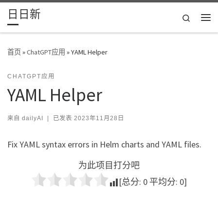
日日新
Skip to content
Search
主
首页
»
ChatGPT应用
»
YAML Helper
CHATGPT应用
YAML Helper
来自
dailyAI
|
已发表
2023年11月28日
Fix YAML syntax errors in Helm charts and YAML files.
为此项目打分吧
[总分:
0
平均分:
0
]