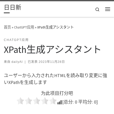
日日新
Skip to content
Search
主
首页
»
ChatGPT应用
»
XPath生成アシスタント
CHATGPT应用
XPath生成アシスタント
来自
dailyAI
|
已发表
2023年11月28日
ユーザーから入力されたHTMLを読み取り変更に強
いXPathを生成します
为此项目打分吧
[总分:
0
平均分:
0
]