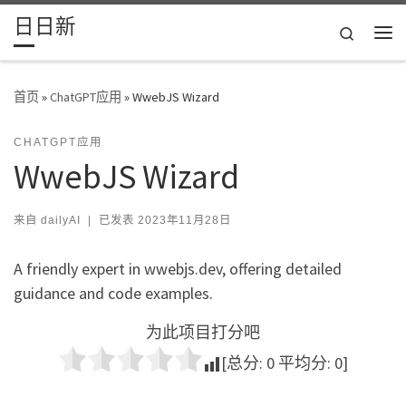
日日新
Skip to content
Search
主
首页
»
ChatGPT应用
»
WwebJS Wizard
CHATGPT应用
WwebJS Wizard
来自
dailyAI
|
已发表
2023年11月28日
A friendly expert in wwebjs.dev, offering detailed
guidance and code examples.
为此项目打分吧
[总分:
0
平均分:
0
]