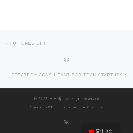
文章导航
上一篇
HOT ONES GPT
返回文章列表
下
STRATEGY CONSULTANT FOR TECH STARTUPS
© 2026
日日新
– All rights reserved
Powered by
WP
– Designed with the
Customizr
简体中文