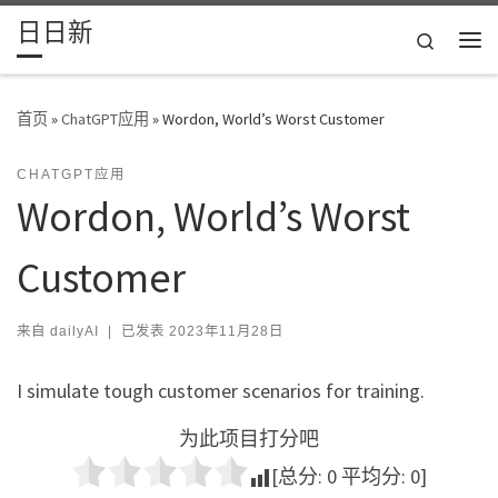
日日新
Skip to content
Search
主
首页
»
ChatGPT应用
»
Wordon, World’s Worst Customer
CHATGPT应用
Wordon, World’s Worst
Customer
来自
dailyAI
|
已发表
2023年11月28日
I simulate tough customer scenarios for training.
为此项目打分吧
[总分:
0
平均分:
0
]