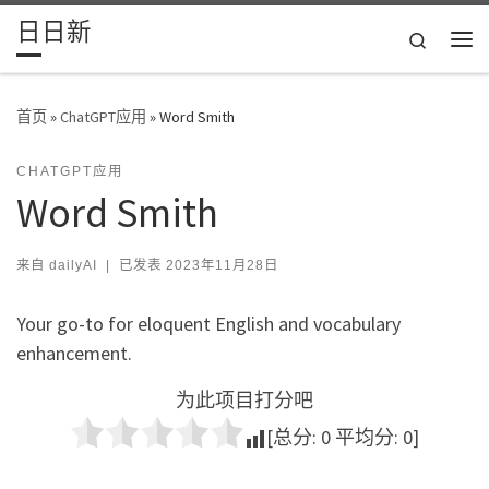
日日新
Skip to content
Search
主
首页
»
ChatGPT应用
»
Word Smith
CHATGPT应用
Word Smith
来自
dailyAI
|
已发表
2023年11月28日
Your go-to for eloquent English and vocabulary
enhancement.
为此项目打分吧
[总分:
0
平均分:
0
]