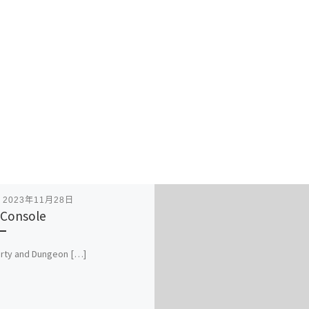
表
2023年11月28日
Console
rty and Dungeon […]