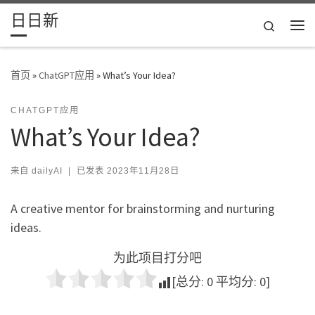
日日新
Skip to content
Search
主
首页
»
ChatGPT应用
»
What’s Your Idea?
CHATGPT应用
What’s Your Idea?
来自
dailyAI
|
已发表
2023年11月28日
A creative mentor for brainstorming and nurturing
ideas.
为此项目打分吧
[总分:
0
平均分:
0
]