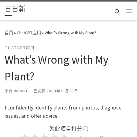
日日新
Skip to content
Search
主
首页
»
ChatGPT应用
»
What’s Wrong with My Plant?
CHATGPT应用
What’s Wrong with My
Plant?
来自
dailyAI
|
已发表
2023年11月28日
I confidently identify plants from photos, diagnose
issues, and offer advice.
为此项目打分吧