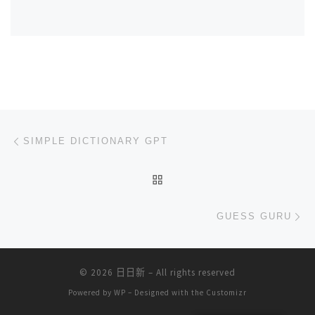
文章导航
上一篇
SIMPLE DICTIONARY GPT
返回文章列表
下
GUESS GURU
© 2026
日日新
– All rights reserved
Powered by
WP
– Designed with the
Customizr