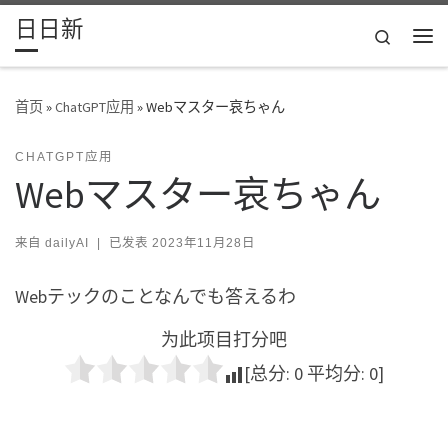
日日新
Skip to content
Search
主
首页
»
ChatGPT应用
»
Webマスター哀ちゃん
CHATGPT应用
Webマスター哀ちゃん
来自
dailyAI
|
已发表
2023年11月28日
Webテックのことなんでも答えるわ
为此项目打分吧
[总分:
0
平均分:
0
]