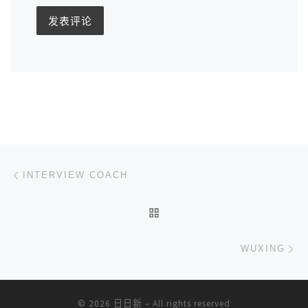
文章导航
上一篇
INTERVIEW COACH
返回文章列表
下
WUXING
© 2026
日日新
– All rights reserved