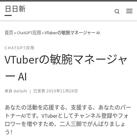
日日新
Skip to content
Search
主
首页
»
ChatGPT应用
»
VTuberの敏腕マネージャー AI
CHATGPT应用
VTuberの敏腕マネージャ
ー AI
来自
dailyAI
|
已发表
2023年11月28日
あなたの活動を応援する、支援する、あなたのパー
トナーAIです。VTuberとしてチャンネル登録やフォ
ロワーを増やすため、二人三脚でがんばりましょ
う！