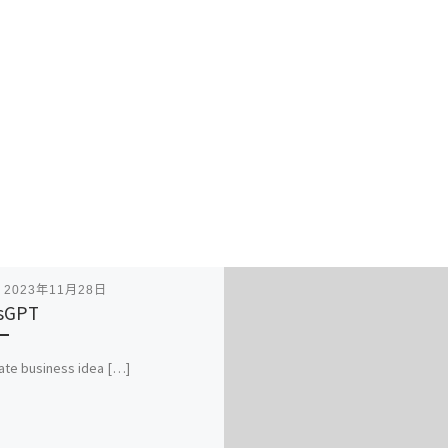
表
2023年11月28日
sGPT
te business idea […]