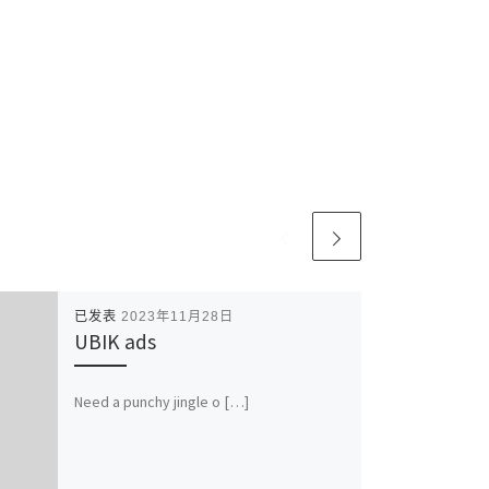
已发表
2023年11月28日
UBIK ads
Need a punchy jingle o […]