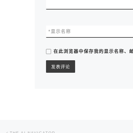
*
显示名称
在此浏览器中保存我的显示名称、
文章导航
上一篇