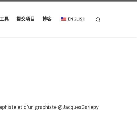
Search
工具
提交项目
博客
ENGLISH
aphiste et d’un graphiste @JacquesGariepy