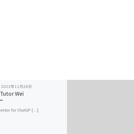
表
2023年11月28日
Tutor Wei
entor for ChatGP […]