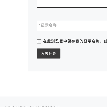
*
显示名称
在此浏览器中保存我的显示名称、
文章导航
上一篇