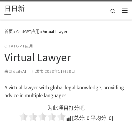
日日新
Skip to content
Search
主
首页
»
ChatGPT应用
»
Virtual Lawyer
CHATGPT应用
Virtual Lawyer
来自
dailyAI
|
已发表
2023年11月28日
A virtual lawyer with global legal knowledge, providing
advice in multiple languages.
为此项目打分吧
[总分:
0
平均分:
0
]