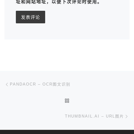
址和网站地址，以便下次评论时使用。
文章导航
上一篇
PANDAOCR – OCR图文识别
返回文章列表
下
THUMBNAIL.AI – URL图片