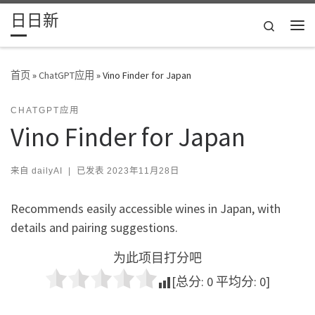
日日新
Skip to content
Search
主
首页
»
ChatGPT应用
»
Vino Finder for Japan
CHATGPT应用
Vino Finder for Japan
来自
dailyAI
|
已发表
2023年11月28日
Recommends easily accessible wines in Japan, with
details and pairing suggestions.
为此项目打分吧
[总分:
0
平均分:
0
]