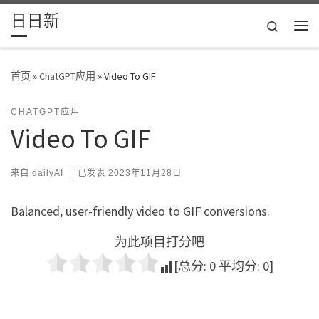
日日新
Skip to content
Search
主
首页
»
ChatGPT应用
»
Video To GIF
CHATGPT应用
Video To GIF
来自
dailyAI
|
已发表
2023年11月28日
Balanced, user-friendly video to GIF conversions.
为此项目打分吧
[总分:
0
平均分:
0
]