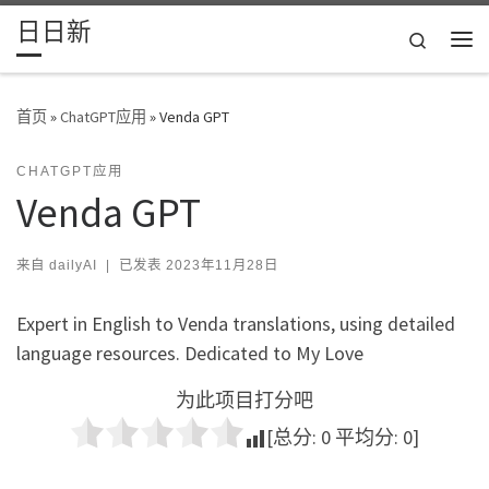
日日新
Skip to content
Search
主
首页
»
ChatGPT应用
»
Venda GPT
CHATGPT应用
Venda GPT
来自
dailyAI
|
已发表
2023年11月28日
Expert in English to Venda translations, using detailed
language resources. Dedicated to My Love
为此项目打分吧
[总分:
0
平均分:
0
]