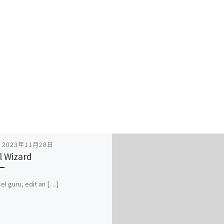
表
2023年11月28日
l Wizard
el guru, edit an […]