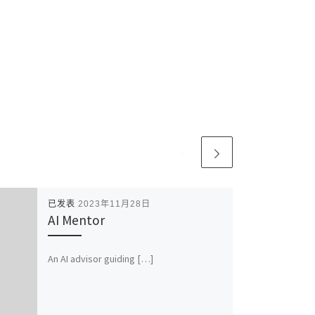
已发表
2023年11月28日
AI Mentor
An AI advisor guiding […]