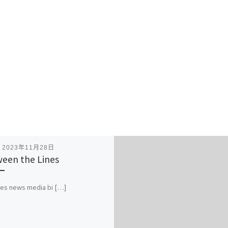
表
2023年11月28日
een the Lines
es news media bi […]