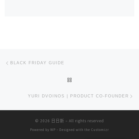
文章导航
上一篇
BLACK FRIDAY GUIDE
返回文章列表
下
YURI DVOINOS | PRODUCT CO-FOUNDER
© 2026
日日新
– All rights reserved
Powered by
WP
– Designed with the
Customizr