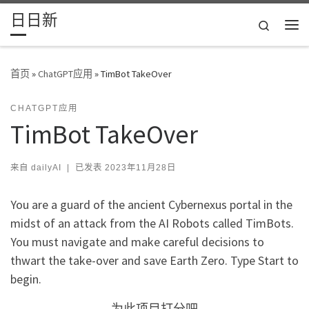
日日新
Skip to content
Search
主
首页
»
ChatGPT应用
»
TimBot TakeOver
CHATGPT应用
TimBot TakeOver
来自
dailyAI
|
已发表
2023年11月28日
You are a guard of the ancient Cybernexus portal in the
midst of an attack from the AI Robots called TimBots.
You must navigate and make careful decisions to
thwart the take-over and save Earth Zero. Type Start to
begin.
为此项目打分吧