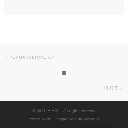
文章导航
上一篇
PERMACULTURE GPT
返回文章列表
下
书生特写
© 2026
日日新
– All rights reserved
Powered by
WP
– Designed with the
Customizr