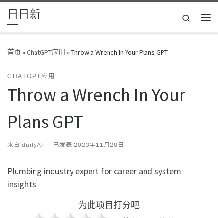
日日新
Skip to content
Search
主
首页
»
ChatGPT应用
»
Throw a Wrench In Your Plans GPT
CHATGPT应用
Throw a Wrench In Your
Plans GPT
来自
dailyAI
|
已发表
2023年11月28日
Plumbing industry expert for career and system
insights
为此项目打分吧