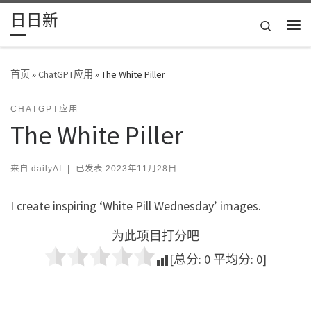
日日新
Skip to content
Search
主
首页
»
ChatGPT应用
»
The White Piller
CHATGPT应用
The White Piller
来自
dailyAI
|
已发表
2023年11月28日
I create inspiring ‘White Pill Wednesday’ images.
为此项目打分吧
[总分:
0
平均分:
0
]