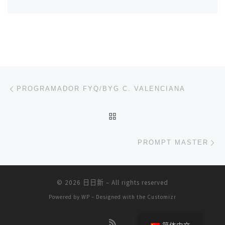
文章导航
上一篇
PROGRAMADOR FYQ/BYG C. VALENCIANA
返回文章列表
下
PROMPT MASTER
© 2026
日日新
– All rights reserved
Powered by
WP
– Designed with the
Customizr