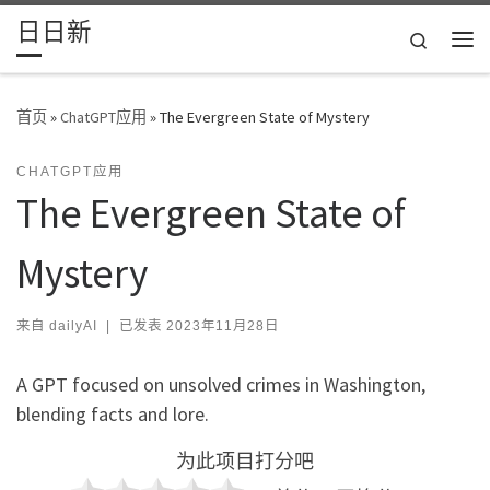
日日新
Skip to content
Search
主
首页
»
ChatGPT应用
»
The Evergreen State of Mystery
CHATGPT应用
The Evergreen State of
Mystery
来自
dailyAI
|
已发表
2023年11月28日
A GPT focused on unsolved crimes in Washington,
blending facts and lore.
为此项目打分吧