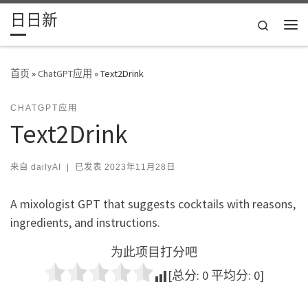
日日新
Skip to content
Search
主
首页
»
ChatGPT应用
»
Text2Drink
CHATGPT应用
Text2Drink
来自
dailyAI
|
已发表
2023年11月28日
A mixologist GPT that suggests cocktails with reasons,
ingredients, and instructions.
为此项目打分吧
[总分:
0
平均分:
0
]