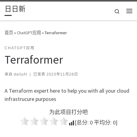
日日新
Skip to content
Search
主
首页
»
ChatGPT应用
»
Terraformer
CHATGPT应用
Terraformer
来自
dailyAI
|
已发表
2023年11月28日
A Terraform expert here to help you with all your cloud
infrastrucure purposes
为此项目打分吧
[总分:
0
平均分:
0
]