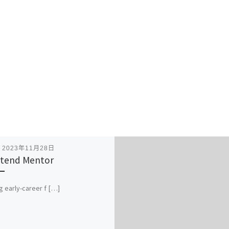
表
2023年11月28日
tend Mentor
g early-career f […]