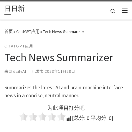
日日新
Skip to content
Search
主
首页
»
ChatGPT应用
»
Tech News Summarizer
CHATGPT应用
Tech News Summarizer
来自
dailyAI
|
已发表
2023年11月28日
Summarizes the latest AI and brain-machine interface
news in a concise, neutral manner.
为此项目打分吧
[总分:
0
平均分:
0
]