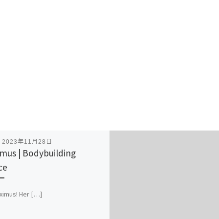
表
2023年11月28日
mus | Bodybuilding
ce
ximus! Her […]