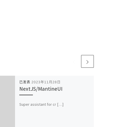
已发表
2023年11月28日
NextJS/MantineUI
Super assistant for cr […]