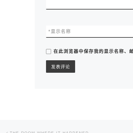
*
显示名称
在此浏览器中保存我的显示名称、
文章导航
上一篇