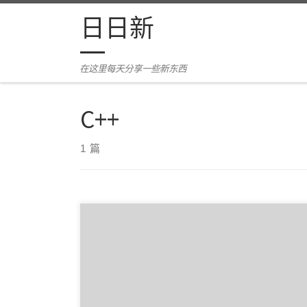
Skip to content
日日新
在这里每天分享一些新东西
C++
1 篇
游戏背景设置在僵尸大爆发的末日之下，你需要通
过探索获得食物与装备，并找到对应策略生存下
来。游戏代码基 […]