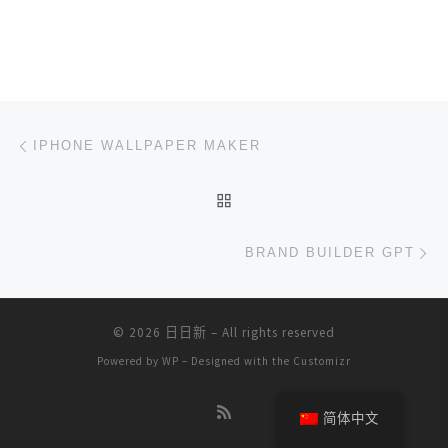
文章导航
上一篇
IPHONE WALLPAPER MAKER
返回文章列表
下
BRAND BUILDER GPT
© 2026
日日新
– All rights reserved
Powered by
WP
– Designed with the
Customizr
简体中文