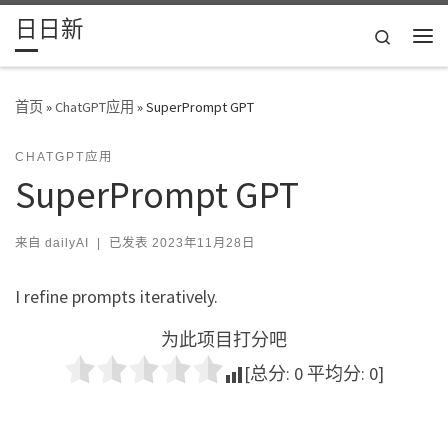
日日新
Skip to content
Search
主
首页
»
ChatGPT应用
»
SuperPrompt GPT
CHATGPT应用
SuperPrompt GPT
来自
dailyAI
|
已发表
2023年11月28日
I refine prompts iteratively.
为此项目打分吧
[总分:
0
平均分:
0
]