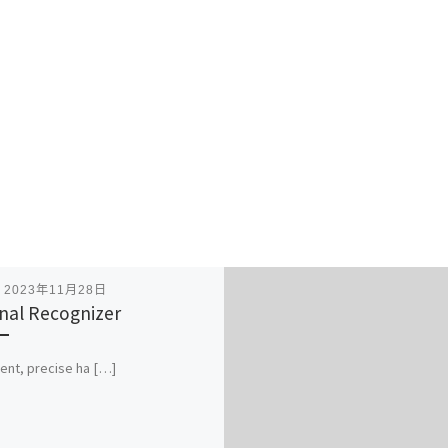
表
2023年11月28日
nal Recognizer
ient, precise ha […]