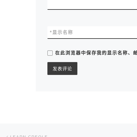
*
显示名称
在此浏览器中保存我的显示名称、
文章导航
上一篇